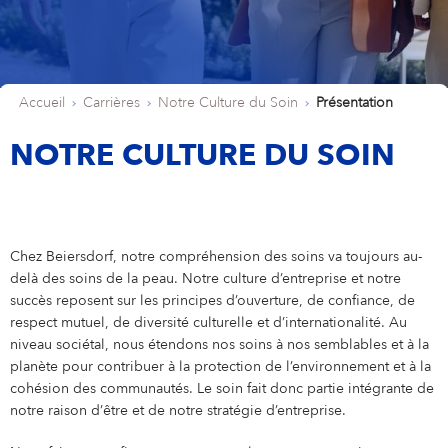
NOTRE CULTURE DU SOIN
IDENTITÉ LÉGALE
Eucerin
Notre histoire
Notre Culture du Soin
PROFESSIONNELS DÉBUTANTS ET EXPÉRIMENTÉS
Nos avantages
Professionnels débutants et expérimentés
VOTRE CANDIDATURE
La Prairie
Histoire de la création de l'entreprise
Accueil
Carrières
Notre Culture du Soin
Présentation
Votre localisation
France
Care changes everything.
Marketing
ÉGALITÉ PROFESSIONNELLE
NOTRE CULTURE DU SOIN
NIVEA MEN
Supply Chain Management
Finance et Controlling
Labello
Ressources Humaines
Chez Beiersdorf, notre compréhension des soins va toujours au-
delà des soins de la peau. Notre culture d’entreprise et notre
Elastoplast
succès reposent sur les principes d’ouverture, de confiance, de
respect mutuel, de diversité culturelle et d’internationalité. Au
niveau sociétal, nous étendons nos soins à nos semblables et à la
planète pour contribuer à la protection de l’environnement et à la
cohésion des communautés. Le soin fait donc partie intégrante de
notre raison d’être et de notre stratégie d’entreprise.