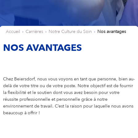
NOTRE CULTURE DU SOIN
IDENTITÉ LÉGALE
Eucerin
Notre histoire
Notre Culture du Soin
PROFESSIONNELS DÉBUTANTS ET EXPÉRIMENTÉS
Nos avantages
Professionnels débutants et expérimentés
VOTRE CANDIDATURE
La Prairie
Histoire de la création de l'entreprise
Accueil
Carrières
Notre Culture du Soin
Nos avantages
Votre localisation
France
Care changes everything.
Marketing
ÉGALITÉ PROFESSIONNELLE
NOS AVANTAGES
NIVEA MEN
Supply Chain Management
Finance et Controlling
Labello
Ressources Humaines
Chez Beiersdorf, nous vous voyons en tant que personne, bien au-
delà de votre titre ou de votre poste. Notre objectif est de fournir
Elastoplast
la flexibilité et le soutien dont vous avez besoin pour votre
réussite professionnelle et personnelle grâce à notre
environnement de travail. C’est la raison pour laquelle nous avons
beaucoup à offrir !