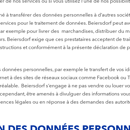
r de nos services ou si vous utilisez l’une de nos possibili
né à transférer des données personnelles à d’autres socié
services pour le traitement de données. Beiersdorf peut av
par exemple pour livrer des marchandises, distribuer du ma
s. Beiersdorf exige que ces prestataires acceptent de tra
nstructions et conformément à la présente déclaration de 
os données personnelles, par exemple le transfert de vos id
ernet à des sites de réseaux sociaux comme Facebook ou Twi
réalable. Beiersdorf s’engage à ne pas vendre ou louer 
, cependant, être amenés à divulguer des informations vo
ences légales ou en réponse à des demandes des autorit
ON DES DONNÉES PERSONN