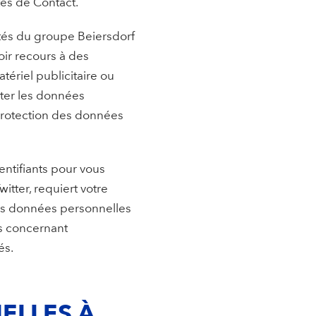
tés de Contact.
tés du groupe Beiersdorf
oir recours à des
tériel publicitaire ou
iter les données
protection des données
entifiants pour vous
tter, requiert votre
vos données personnelles
us concernant
és.
ELLES À