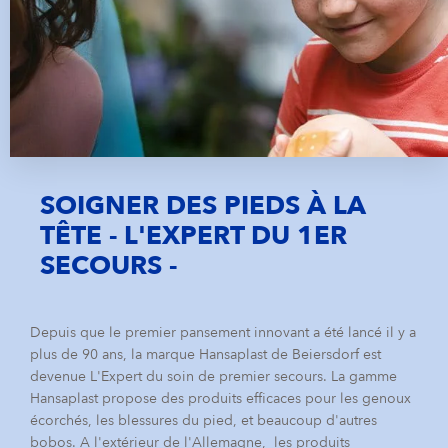
SOIGNER DES PIEDS À LA
TÊTE - L'EXPERT DU 1ER
SECOURS -
Depuis que le premier pansement innovant a été lancé il y a
plus de 90 ans, la marque Hansaplast de Beiersdorf est
devenue L'Expert du soin de premier secours. La gamme
Hansaplast propose des produits efficaces pour les genoux
écorchés, les blessures du pied, et beaucoup d'autres
bobos. A l'extérieur de l'Allemagne, les produits