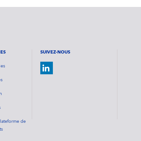
CES
SUIVEZ-NOUS
ies
es
n
s
Plateforme de
ts